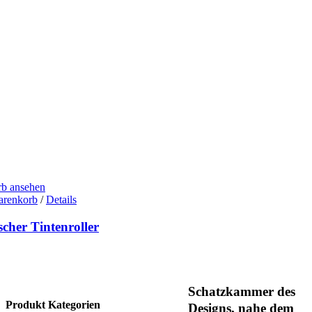
b ansehen
arenkorb
/
Details
cher Tintenroller
Schatzkammer des
Produkt Kategorien
Designs, nahe dem