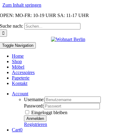
Zum Inhalt springen
OPEN: MO-FR: 10-19 UHR SA: 11-17 UHR
Suche nach:
Toggle Navigation
Home
Shop
Möbel
Accessoires
Papeterie
Kontakt
Account
Username:
Password:
Eingeloggt bleiben
Registrieren
Cart
0