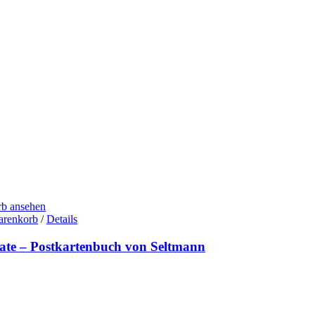
b ansehen
arenkorb
/
Details
tate – Postkartenbuch von Seltmann