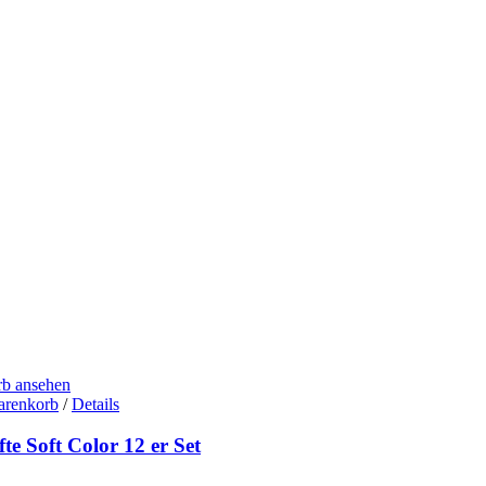
b ansehen
arenkorb
/
Details
fte Soft Color 12 er Set