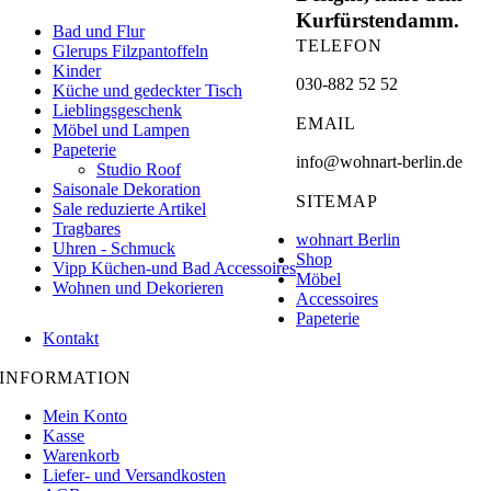
Kurfürstendamm.
Bad und Flur
TELEFON
Glerups Filzpantoffeln
Kinder
030-882 52 52
Küche und gedeckter Tisch
Lieblingsgeschenk
EMAIL
Möbel und Lampen
Papeterie
info@wohnart-berlin.de
Studio Roof
Saisonale Dekoration
SITEMAP
Sale reduzierte Artikel
Tragbares
wohnart Berlin
Uhren - Schmuck
Shop
Vipp Küchen-und Bad Accessoires
Möbel
Wohnen und Dekorieren
Accessoires
Papeterie
Kontakt
INFORMATION
Mein Konto
Kasse
Warenkorb
Liefer- und Versandkosten