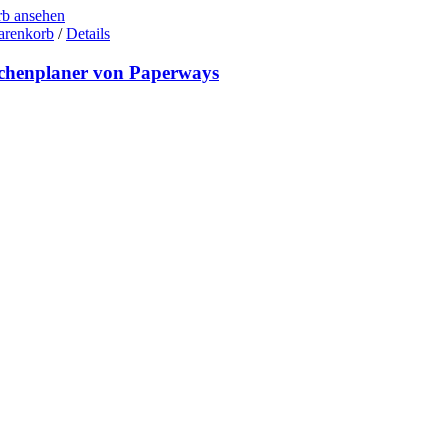
b ansehen
arenkorb
/
Details
henplaner von Paperways