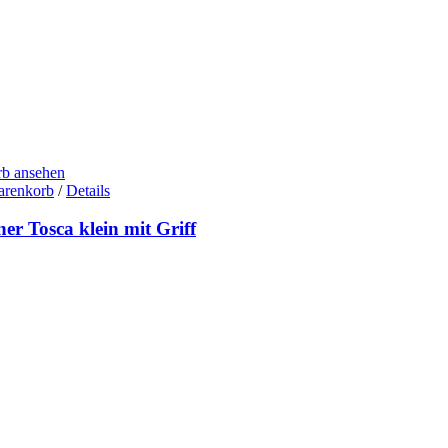
b ansehen
arenkorb
/
Details
er Tosca klein mit Griff