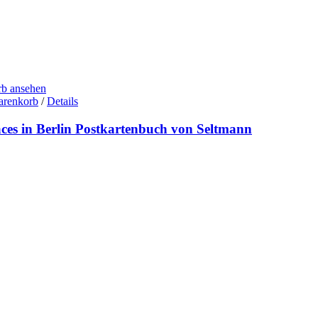
b ansehen
arenkorb
/
Details
aces in Berlin Postkartenbuch von Seltmann