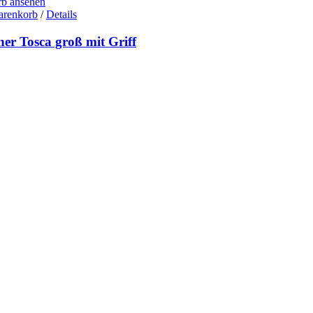
b ansehen
arenkorb
/
Details
er Tosca groß mit Griff