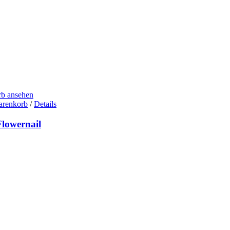
b ansehen
arenkorb
/
Details
Flowernail