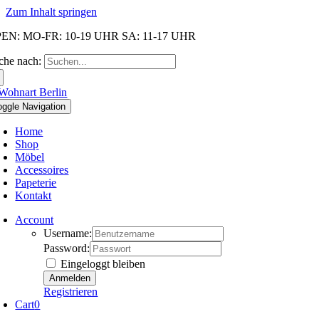
Zum Inhalt springen
EN: MO-FR: 10-19 UHR SA: 11-17 UHR
che nach:
oggle Navigation
Home
Shop
Möbel
Accessoires
Papeterie
Kontakt
Account
Username:
Password:
Eingeloggt bleiben
Registrieren
Cart
0