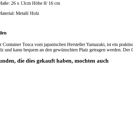
Maße: 26 x 13cm Höhe 8/ 16 cm
Material: Metall/ Holz
ilen
r Container Tosca vom japanischen Hersteller Yamazaki, ist ein prakti
lz und kann bequem an den gewünschten Platz getragen werden. Der Cont
nden, die dies gekauft haben, mochten auch