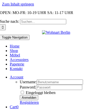
Zum Inhalt springen
OPEN: MO-FR: 10-19 UHR SA: 11-17 UHR
Suche nach:
Toggle Navigation
Home
Shop
Möbel
Accessoires
Papeterie
Kontakt
Account
Username:
Password:
Eingeloggt bleiben
Registrieren
Cart
0