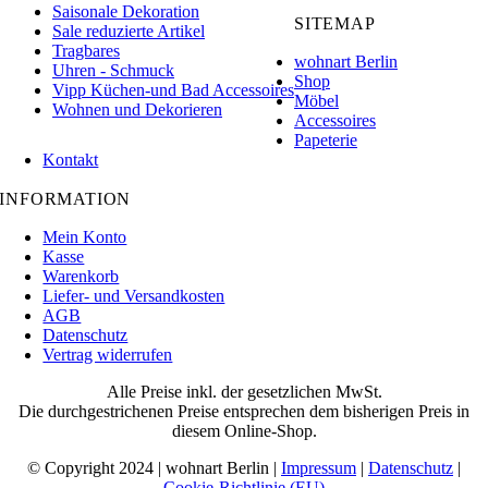
Saisonale Dekoration
SITEMAP
Sale reduzierte Artikel
Tragbares
wohnart Berlin
Uhren - Schmuck
Shop
Vipp Küchen-und Bad Accessoires
Möbel
Wohnen und Dekorieren
Accessoires
Papeterie
Kontakt
INFORMATION
Mein Konto
Kasse
Warenkorb
Liefer- und Versandkosten
AGB
Datenschutz
Vertrag widerrufen
Alle Preise inkl. der gesetzlichen MwSt.
Die durchgestrichenen Preise entsprechen dem bisherigen Preis in
diesem Online-Shop.
© Copyright 2024 | wohnart Berlin |
Impressum
|
Datenschutz
|
Cookie-Richtlinie (EU)