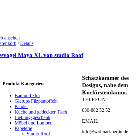
b ansehen
arenkorb
/
Details
esvogel Maya XL von studio Roof
Schatzkammer des
Produkt Kategorien
Designs, nahe dem
Kurfürstendamm.
Bad und Flur
TELEFON
Glerups Filzpantoffeln
Kinder
030-882 52 52
Küche und gedeckter Tisch
Lieblingsgeschenk
EMAIL
Möbel und Lampen
Papeterie
info@wohnart-berlin.de
Studio Roof