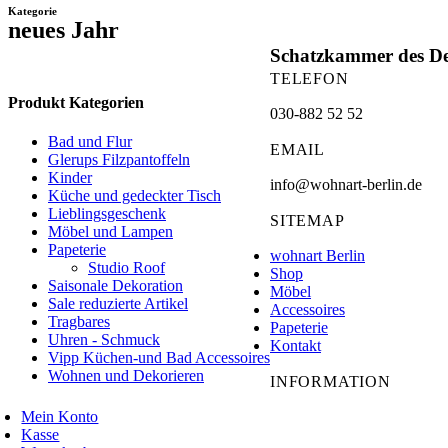
Kategorie
neues Jahr
Schatzkammer des De
TELEFON
Produkt Kategorien
030-882 52 52
Bad und Flur
EMAIL
Glerups Filzpantoffeln
Kinder
info@wohnart-berlin.de
Küche und gedeckter Tisch
Lieblingsgeschenk
SITEMAP
Möbel und Lampen
Papeterie
wohnart Berlin
Studio Roof
Shop
Saisonale Dekoration
Möbel
Sale reduzierte Artikel
Accessoires
Tragbares
Papeterie
Uhren - Schmuck
Kontakt
Vipp Küchen-und Bad Accessoires
Wohnen und Dekorieren
INFORMATION
Mein Konto
Kasse