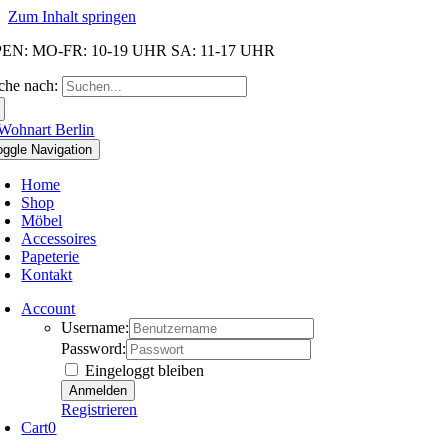
Zum Inhalt springen
EN: MO-FR: 10-19 UHR SA: 11-17 UHR
che nach:
oggle Navigation
Home
Shop
Möbel
Accessoires
Papeterie
Kontakt
Account
Username:
Password:
Eingeloggt bleiben
Registrieren
Cart
0