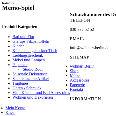
Kategorie
Memo-Spiel
Schatzkammer des De
TELEFON
Produkt Kategorien
030-882 52 52
Bad und Flur
EMAIL
Glerups Filzpantoffeln
Kinder
info@wohnart-berlin.de
Küche und gedeckter Tisch
Lieblingsgeschenk
SITEMAP
Möbel und Lampen
Papeterie
wohnart Berlin
Studio Roof
Shop
Saisonale Dekoration
Möbel
Sale reduzierte Artikel
Accessoires
Tragbares
Papeterie
Uhren - Schmuck
Kontakt
Vipp Küchen-und Bad Accessoires
Wohnen und Dekorieren
INFORMATION
Mein Konto
Kasse