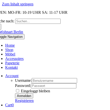
Zum Inhalt springen
EN: MO-FR: 10-19 UHR SA: 11-17 UHR
che nach:
oggle Navigation
Home
Shop
Möbel
Accessoires
Papeterie
Kontakt
Account
Username:
Password:
Eingeloggt bleiben
Registrieren
Cart
0