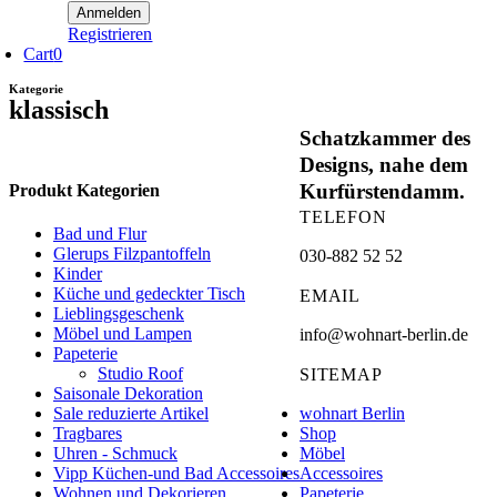
Registrieren
Cart
0
Kategorie
klassisch
Schatzkammer des
Designs, nahe dem
Kurfürstendamm.
Produkt Kategorien
TELEFON
Bad und Flur
Glerups Filzpantoffeln
030-882 52 52
Kinder
Küche und gedeckter Tisch
EMAIL
Lieblingsgeschenk
Möbel und Lampen
info@wohnart-berlin.de
Papeterie
Studio Roof
SITEMAP
Saisonale Dekoration
wohnart Berlin
Sale reduzierte Artikel
Shop
Tragbares
Möbel
Uhren - Schmuck
Accessoires
Vipp Küchen-und Bad Accessoires
Papeterie
Wohnen und Dekorieren