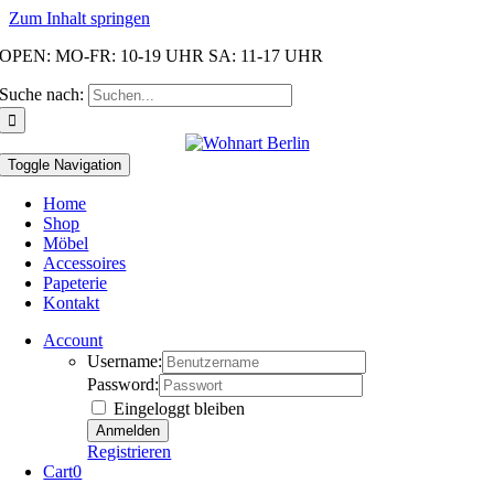
Zum Inhalt springen
OPEN: MO-FR: 10-19 UHR SA: 11-17 UHR
Suche nach:
Toggle Navigation
Home
Shop
Möbel
Accessoires
Papeterie
Kontakt
Account
Username:
Password:
Eingeloggt bleiben
Registrieren
Cart
0