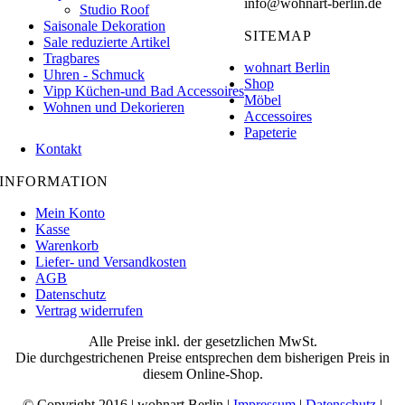
info@wohnart-berlin.de
Studio Roof
Saisonale Dekoration
SITEMAP
Sale reduzierte Artikel
Tragbares
wohnart Berlin
Uhren - Schmuck
Shop
Vipp Küchen-und Bad Accessoires
Möbel
Wohnen und Dekorieren
Accessoires
Papeterie
Kontakt
INFORMATION
Mein Konto
Kasse
Warenkorb
Liefer- und Versandkosten
AGB
Datenschutz
Vertrag widerrufen
Alle Preise inkl. der gesetzlichen MwSt.
Die durchgestrichenen Preise entsprechen dem bisherigen Preis in
diesem Online-Shop.
© Copyright 2016 | wohnart Berlin |
Impressum
|
Datenschutz
|