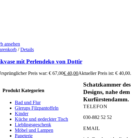
b ansehen
arenkorb
/
Details
kvase mit Perlendeko von Dottir
rsprünglicher Preis war: € 67,00
€
40,00
Aktueller Preis ist: € 40,00.
Schatzkammer des
Produkt Kategorien
Designs, nahe dem
Kurfürstendamm.
Bad und Flur
TELEFON
Glerups Filzpantoffeln
Kinder
030-882 52 52
Küche und gedeckter Tisch
Lieblingsgeschenk
EMAIL
Möbel und Lampen
Papeterie