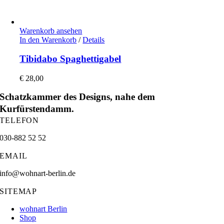
Warenkorb ansehen
In den Warenkorb
/
Details
Tibidabo Spaghettigabel
€
28,00
Schatzkammer des Designs, nahe dem
Kurfürstendamm.
TELEFON
030-882 52 52
EMAIL
info@wohnart-berlin.de
SITEMAP
wohnart Berlin
Shop