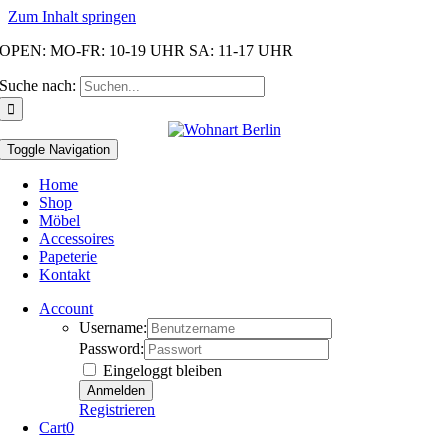
Zum Inhalt springen
OPEN: MO-FR: 10-19 UHR SA: 11-17 UHR
Suche nach:
Toggle Navigation
Home
Shop
Möbel
Accessoires
Papeterie
Kontakt
Account
Username:
Password:
Eingeloggt bleiben
Registrieren
Cart
0