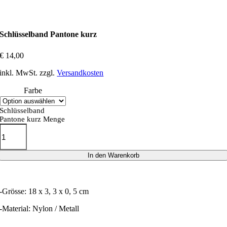
Schlüsselband Pantone kurz
€
14,00
inkl. MwSt.
zzgl.
Versandkosten
Farbe
Schlüsselband
Pantone kurz Menge
In den Warenkorb
-Grösse: 18 x 3, 3 x 0, 5 cm
-Material: Nylon / Metall