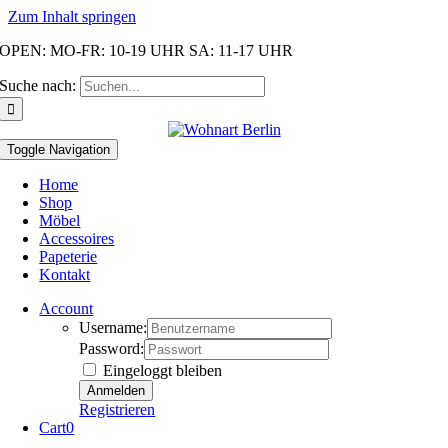
Zum Inhalt springen
OPEN: MO-FR: 10-19 UHR SA: 11-17 UHR
Suche nach:
Toggle Navigation
Home
Shop
Möbel
Accessoires
Papeterie
Kontakt
Account
Username:
Password:
Eingeloggt bleiben
Registrieren
Cart
0