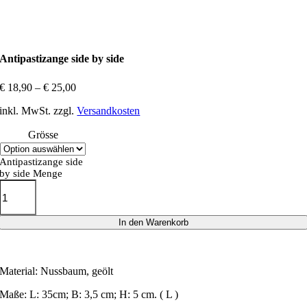
Antipastizange side by side
€
18,90
–
€
25,00
inkl. MwSt.
zzgl.
Versandkosten
Grösse
Antipastizange side
by side Menge
In den Warenkorb
Material: Nussbaum, geölt
Maße: L: 35cm; B: 3,5 cm; H: 5 cm. ( L )