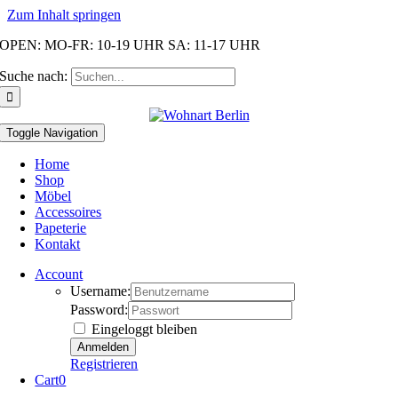
Zum Inhalt springen
OPEN: MO-FR: 10-19 UHR SA: 11-17 UHR
Suche nach:
Toggle Navigation
Home
Shop
Möbel
Accessoires
Papeterie
Kontakt
Account
Username:
Password:
Eingeloggt bleiben
Registrieren
Cart
0