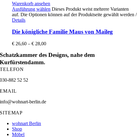
Warenkorb ansehen
Ausführung wählen
Dieses Produkt weist mehrere Varianten
auf. Die Optionen können auf der Produktseite gewählt werden
/
Details
Die königliche Familie Maus von Maileg
€
26,60
–
€
28,00
Schatzkammer des Designs, nahe dem
Kurfürstendamm.
TELEFON
030-882 52 52
EMAIL
info@wohnart-berlin.de
SITEMAP
wohnart Berlin
Shop
Möbel