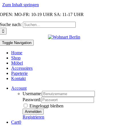
Zum Inhalt springen
OPEN: MO-FR: 10-19 UHR SA: 11-17 UHR
Suche nach:
Toggle Navigation
Home
Shop
Möbel
Accessoires
Papeterie
Kontakt
Account
Username:
Password:
Eingeloggt bleiben
Registrieren
Cart
0