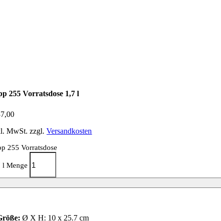
pp 255 Vorratsdose 1,7 l
7,00
kl. MwSt.
zzgl.
Versandkosten
pp 255 Vorratsdose
7 l Menge
Größe:
Ø X H: 10 x 25.7 cm