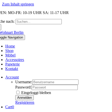
Zum Inhalt springen
EN: MO-FR: 10-19 UHR SA: 11-17 UHR
che nach:
oggle Navigation
Home
Shop
Möbel
Accessoires
Papeterie
Kontakt
Account
Username:
Password:
Eingeloggt bleiben
Registrieren
Cart
0