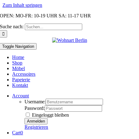
Zum Inhalt springen
OPEN: MO-FR: 10-19 UHR SA: 11-17 UHR
Suche nach:
Toggle Navigation
Home
Shop
Möbel
Accessoires
Papeterie
Kontakt
Account
Username:
Password:
Eingeloggt bleiben
Registrieren
Cart
0