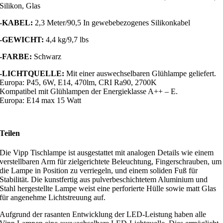
Silikon, Glas
-KABEL:
2,3 Meter/90,5 In gewebebezogenes Silikonkabel
-GEWICHT:
4,4 kg/9,7 lbs
-FARBE:
Schwarz
-LICHTQUELLE:
Mit einer auswechselbaren Glühlampe geliefert.
Europa: P45, 6W, E14, 470lm, CRI Ra90, 2700K
Kompatibel mit Glühlampen der Energieklasse A++ – E.
Europa: E14 max 15 Watt
Teilen
Die Vipp Tischlampe ist ausgestattet mit analogen Details wie einem
verstellbaren Arm für zielgerichtete Beleuchtung, Fingerschrauben, um
die Lampe in Position zu verriegeln, und einem soliden Fuß für
Stabilität. Die kunstfertig aus pulverbeschichtetem Aluminium und
Stahl hergestellte Lampe weist eine perforierte Hülle sowie matt Glas
für angenehme Lichtstreuung auf.
Aufgrund der rasanten Entwicklung der LED-Leistung haben alle