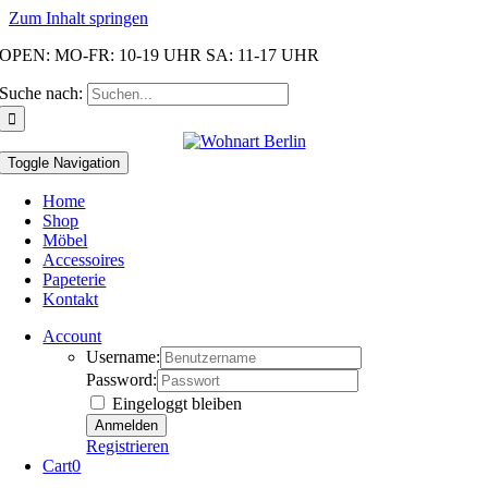
Zum Inhalt springen
OPEN: MO-FR: 10-19 UHR SA: 11-17 UHR
Suche nach:
Toggle Navigation
Home
Shop
Möbel
Accessoires
Papeterie
Kontakt
Account
Username:
Password:
Eingeloggt bleiben
Registrieren
Cart
0