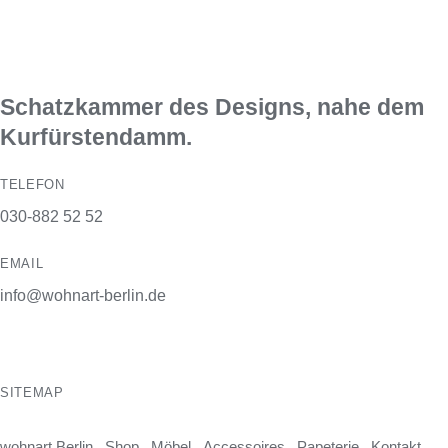
Schatzkammer des Designs, nahe dem
Kurfürstendamm.
TELEFON
030-882 52 52
EMAIL
info@wohnart-berlin.de
SITEMAP
wohnart Berlin
Shop
Möbel
Accessoires
Papeterie
Kontakt