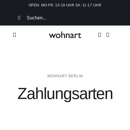
Zum
OPEN: MO-FR: 10-19 UHR SA: 11-17 UHR
Inhalt
Suche
springen
nach:
Toggle
Navigation
Home
Shop
WOHNART BERLIN
Zahlungsarten
Möbel
Accessoires
Papeterie